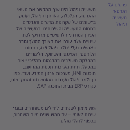
פרטים על
תעשייה וניהול הינו ענף המקשר את נושאי
הנדסאי
ההנדסה, הכלכלה, הארגון והניהול, ועוסק
תעשייה
ביישומים של עקרונות מדעיים והנדסיים
וניהול
בתחום התעשייה והשירותים. בתעשייה של
העידן המודרני חלו שינויים מרחיקי לכת.
שינויים אלה עוררו את הצורך ההולך וגובר
באנשים בעלי יכולת ניהול וידע בתחום
הלוגיסטי, הפיננסי והשיווקי. הלימודים
במחלקה משולבים בהדגמות תהליכי ייצור
במפעל, תחת מערכות תכנות ממחושב,
תוכנות HMI, מערכות ארגון המידע ועוד. כמו
כן נלמד ניהול מערכות ממוחשבות ומתקדמות,
כקורס ERP מבית התוכנה SAP.
90% מימון לשנתיים לחיילים משוחררים ובוגרי
שירות לאומי – עד חמש שנים מיום השחרור,
בכפוף לנהלי מה"ט.