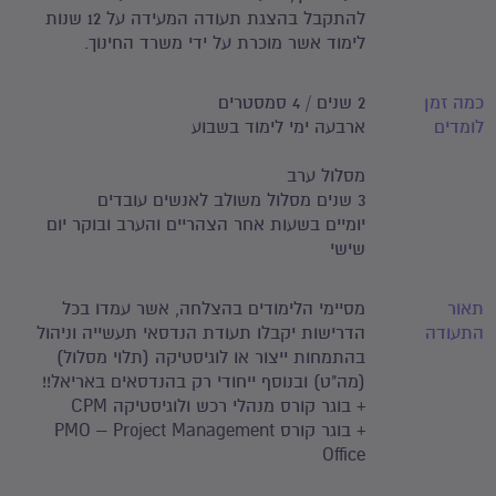
להתקבל בהצגת תעודה המעידה על 12 שנות
לימוד אשר מוכרת על ידי משרד החינוך.
כמה זמן
2 שנים / 4 סמסטרים
לומדים
ארבעה ימי לימוד בשבוע
מסלול ערב
3 שנים מסלול משולב לאנשים עובדים
יומיים בשעות אחר הצהריים והערב ובוקר יום
שישי
תאור
מסיימי הלימודים בהצלחה, אשר עמדו בכל
התעודה
הדרישות יקבלו תעודת הנדסאי תעשייה וניהול
בהתמחות ייצור או לוגיסטיקה (תלוי מסלול)
(מה"ט) ובנוסף ייחודי רק בהנדסאים באריאל!!
+ בוגר קורס מנהלי רכש ולוגיסטיקה CPM
+ בוגר קורס PMO – Project Management
Office