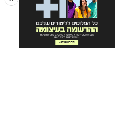
טיפול במצבים מיוחדים:
על המניעה והטיפול במצבים מיוחדים,
כגון כהויות בעור, עור מגורה או פצוע וכיצד להתמודד עם מצבים
כאלו בטיפולי הלייזר.
משך קורס הסרת שיער בלייזר
משך הקורס עשוי להשתנות בהתאם למוסד הלימודים ולתכנים
המועברים בו. יתרון גדול בלימודי הסרת שיער בלייזר הוא שהם
ניתנים באופן מהיר ופרקטי, ולעיתים קרובות ניתן להשלים את
הלימודים תוך זמן קצר ולהתחיל לעבוד בתחום.
לסיכום
, הלימודים בתחום הסרת שיער בלייזר הם הזדמנות מעולה
לשדרג את הקריירה שלכם בעולם הטיפוח והקוסמטיקה. המקצוע
הזה מעניק ידע רב שמאפשר הסרת שיער בצורה מוצלחת
ללקוחות.
חשוב לבחור במקום לימודים מוכר ומומלץ כדי ללמוד את המקצוע
בצורה מקצועית.
קרא עוד