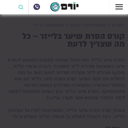
לימודים
קורסים ולימודי תעודה
הסרת שיער בלייזר
קורס הסרת שיער בלייזר – כל
מה שצריך לדעת
הסרת שיער בלייזר הוא טיפול קוסמטי מתקדם המשמש להסרת
שיער באמצעות אנרגיית לייזר ממוקדת. בעזרת מכשיר הלייזר,
מופקת אנרגיית לייזר שקרניה חודרות לשטח העור על מנת
להחליש את מקור השיער. קורס הסרת שיער בלייזר הם אחד
מתחומי ההכשרה המקצועית המרכזיים בתחום הטיפוח
והקוסמטיקה. הסרת שיער בלייזר הפך בשנים האחרונות לתחום
לימוד פופולרי ומבוקש אשר מעורר עניין רב.
במהלך קורס הסרת שיער בלייזר, הסטודנטים ילמדו על עקרונות
הלייזר, כיצד להפעיל ולשלוט על מכשירי הלייזר השונים וכיצד
לבצע טיפול לייזר בצורה בטוחה ומקצועית. התוכן של קורס
קרא עוד