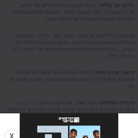
פיזיקה של הלייזר
:
הבנת העקרונות הפיזיקליים של הלייזר,
תהליכי העבודה, סוגי מקורות הלייזר, תופעות אופטיות ומכניות,
והשפעת האנרגיה האופטית על השיער והעור.
אנטומיה ופיזיולוגיה של העור: הכרת העור, תהליכי ההחלמה
ופעילות התאים והמערכות בעור. הבנת המבנה הפיזיולוגי של
השיער, התהליכים הביולוגיים והמיקרוסקופיים של השיער בזמן
הטיפול בלייזר.
פיתוח תוכנית טיפול:
לפתח תוכנית טיפול אישית או תוכנית
מותאמת אישית לכל לקוח בהתאם לסוג העור, השיער והצרכים
שלו.
טיפולים משלימים:
כיצד לשלב את הסרת השיער בלייזר עם
טיפולים משלימים, כמו טיפולי פילינג, טיפולי חידוש עור וטיפולים
קוסמטיים נוספים. הטיפולים המשלימים יכולים לשפר את
התוצאות ולהגביר את שביעות הרצון של הלקוחות.
X