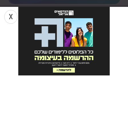
X
חוות דעת
של
סטודנטים על
תואר ראשון
הלל צבי