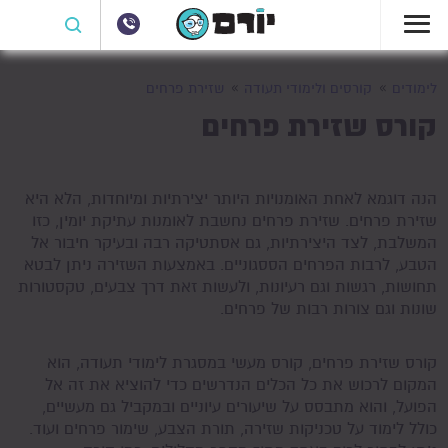
לימודים
קורסים ולימודי תעודה
שזירת פרחים
קורס שזירת פרחים
הנה דוגמא לאחת האומנויות היותר יצירתיות ומיוחדות, הלא היא
שזירת פרחים. שזירת פרחים נחשבת לאומנות עתיקת יומין, כזו
המשלבת, לצד היצירתיות, גם אסתטיקה רבה ובעיקר חיבור אל
הטבע, לרבות הפרחים הססגוניים. באמצעות השזירה ניתן לבטא
תחושות, רגשות וגם רעיונות, ולעשות זאת דרך צבעים, טקסטורות
שונות וגם צורות רבות של פרחים.
קורס שזירת פרחים, קורס מעשי במסגרת לימודי תעודה, הוא
המקום לרכוש את כל הכלים הנדרשים כדי להוציא את זה אל
הפועל, והוא מתבסס על שיעורים עיוניים ובמקביל גם מעשיים,
כולל לימוד על טכניקות שזירה, תורת הצבע, שימור פרחים ועוד.