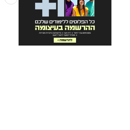
כמה עולים הלימודים
עלות קורס שזירת פרחים נקבעת בהתאם למסלול, היקפו
ולמסגרת עצמה. באופן כללי, העלות נעה בין 4,000 ₪, ל-7,000 ₪,
כאשר מרבית מסגרות הלימוד מציעות אפשרויות תשלום נוחות
מאד וחלקן גם מציעות מלגות. מומלץ מאד לבחון זאת לפני
הרשמה.
אפשרויות תעסוקה לבוגרי הלימודים
בוגרי קורס שזירת פרחים יכולים להשתלב במגוון רחב של
תפקידים הקשורים הן לענף הפרחים והן לענף העיצוב והאירועים.
רבים מהבוגרים בוחרים לפתוח עסק עצמאי לשזירת פרחים או
אפילו חנות פרחים, בעוד אחרים משתלבים, כשכירים, בחנויות
קיימות או בעסקים הקשורים לענף. מעבר לכך, לא אחת בוחרים
הבוגרים להשתלב בתחומים משיקים, כמו עיצוב פנים והפקת
אירועים. במקרים מסוימים, העוסקים בתחומים אלה, משלימים
קורס שזירת פרחים, כדי לרכוש מקצוע משיק נוסף, שיוכל אף הוא
לעזור להם בהמשך ולספק מענה ללקוחות, שהוא מעבר לעיצוב או
הפקה.