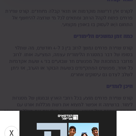
לקורס אין דרישות מוקדמות או תנאי קבלה מיוחדים. קורס שזירת
פרחים פתוח לקהל הרחב ומתאים לכל מי שרוצה להיחשף אל
התחום ו/או לעסוק בו באופן מקצועי.
כמה זמן נמשכים הלימודים
קורס שזירת פרחים נמשך לרוב בין 3 ל-4 חודשים, מה שתלוי
בסופו של דבר במסגרת הלימודית עצמה, המציעה אותו. לרוב
מדובר במתכונת של מפגשים חד שבועיים בני 4 שעות אקדמיות
כל אחד, מפגשים המתקיימים בשעות הבוקר או הערב, אז ניתן
לשלב לצדם גם עיסוקים אחרים.
היכן לומדים
קורס שזירת פרחים מוצע בכל רחבי הארץ ובמגוון של מסגרות
לימוד. ברשימה זו אפשר למצוא את רשת מכללות אורט עם
סניפיה השונים בכל הארץ, את מרכזי מט"י וגם את מכללת רימונים
ומתנ"סים שונים המציעים זאת אף הם. בכל מוסד מוצעים
מסלולים אחרים, המתאימים לטווח של רמות, ממתחילים ועד
למתקדמים.
X