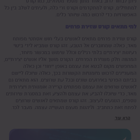
ניתן לבחור לרוב באחד מתוך מספר מסלולים, כמו קורס
למתחילים, קורס למתקדמים וקורס זרי כלה, ולעיתים לשלב בין כל
האפשרויות כדי לרכוש כמה שיותר כלים.
למי מתאים קורס שזירת פרחים
קורס שזירת פרחים מתאים לאנשים בעלי חוש אסתטי מפותח
מאד, כאלה שמחוברים אל הטבע. זהו קורס שמביא לידי ביטוי
רעיונות יצירתיים בלתי רגילים וכולל שימוש במכשור מיוחד,
המהווה חלק משזירת הפרחים. הקורס מושך אליו אנשים יצירתיים,
המחפשים מקום לבטא את עצמם באופן ייחודי וכן כאלה
המעוניינים לרכוש מיומנויות הקשורות בכך, כאלה שיוכלו ליישם
בביתם הפרטי באירועים שונים ובכל עת שרוצים. הוא מתאים גם
לאנשים שרואים את עצמם מפתחים קריירה אומנותית ויצירתית
מאד, כדי שיוכלו להביע את עצמם ולהציע זאת במסגרת שירותים
נוספים, הנוגעים לעיצוב. זהו קורס שמתאים לאנשים שרוצים
לפתח זאת כתחביב, וליהנות מעצם העשייה עצמה. מעבר לכך,
הקורס מתאים גם למפיקי אירועים ואפילו למעצבים פנים
קרא עוד
המעוניינים להעשיר את הידע שלהם ולספק ללקוחותיהם פתרונות
כוללים יותר, תוך שהם עושים זאת בדרכים יצירתיות ומיוחדות
מאד.